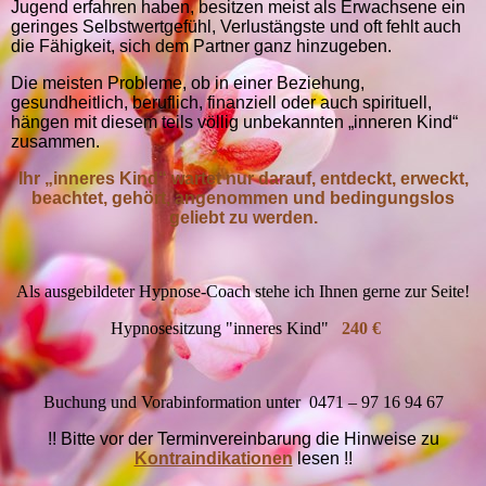
Jugend erfahren haben, besitzen meist als Erwachsene ein
geringes Selbstwertgefühl, Verlustängste und oft fehlt auch
die Fähigkeit, sich dem Partner ganz hinzugeben.
Die meisten Probleme, ob in einer Beziehung,
gesundheitlich, beruflich, finanziell oder auch spirituell,
hängen mit diesem teils völlig unbekannten „inneren Kind“
zusammen.
Ihr „inneres Kind“ wartet nur darauf, entdeckt, erweckt,
beachtet, gehört, angenommen und bedingungslos
geliebt zu werden.
Als ausgebildeter Hypnose-Coach stehe ich Ihnen gerne zur Seite!
Hypnosesitzung "inneres Kind"
240 €
Buchung und Vorabinformation unter 0471 – 97 16 94 67
!! Bitte vor der Terminvereinbarung die Hinweise zu
Kontraindikationen
lesen !!