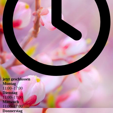
jetzt geschlossen
Montag
11
:
00
–
17
:
00
Dienstag
11
:
00
–
17
:
00
Mittwoch
11
:
00
–
17
:
00
Donnerstag