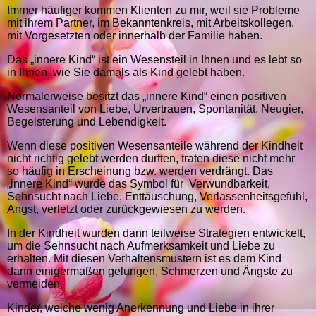
Immer häufiger kommen Klienten zu mir, weil sie Probleme
mit ihrem Partner, im Bekanntenkreis, mit Arbeitskollegen,
mit Vorgesetzten oder innerhalb der Familie haben.
Das „innere Kind“ ist ein Wesensteil in Ihnen und es lebt so
in Ihnen, wie Sie damals als Kind gelebt haben.
Normalerweise besitzt das „innere Kind“ einen positiven
Wesensanteil von Liebe, Urvertrauen, Spontanität, Neugier,
Begeisterung und Lebendigkeit.
Wenn diese positiven Wesensanteile während der Kindheit
nicht richtig gelebt werden durften, traten diese nicht mehr
so häufig in Erscheinung bzw. werden verdrängt. Das
„innere Kind“ wurde das Symbol für Verwundbarkeit,
Sehnsucht nach Liebe, Enttäuschung, Verlassenheitsgefühl,
Angst, verletzt oder zurückgewiesen zu werden.
In der Kindheit wurden dann teilweise Strategien entwickelt,
um die Sehnsucht nach Aufmerksamkeit und Liebe zu
erhalten. Mit diesen Verhaltensmustern ist es dem Kind
dann einigermaßen gelungen, Schmerzen und Ängste zu
vermeiden.
Kinder, welche wenig Anerkennung und Liebe in ihrer