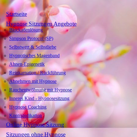
Startseite
Hypnose Sitzungen Angebote
Blockadenlösung
Simpson Protocol (SP)
Selbstwert & Selbstliebe
Hypnotisches Magenband
Ahnen-Epigenetik
Reinkarnation / Rückführung
Abnehmen mit Hypnose
Rauchentwöhnung mit Hypnose
Inneres Kind - Hypnosesitzung
Hypnose Coaching
Kontraindikation
Online Hypnose Sitzung
Sitzungen ohne Hypnose