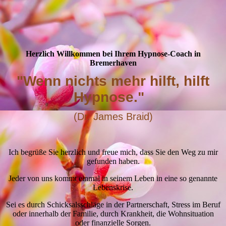
Herzlich Willkommen bei Ihrem Hypnose-Coach in
Bremerhaven
"Wenn nichts mehr hilft, hilft
Hypnose."
(
Dr. James Braid)
Ich begrüße Sie herzlich und freue mich, dass Sie den Weg zu mir
gefunden haben.
Jeder von uns kommt einmal in seinem Leben in eine so genannte
Lebenskrise.
Sei es durch Schicksalsschläge in der Partnerschaft, Stress im Beruf
oder innerhalb der Familie, durch Krankheit, die Wohnsituation
oder finanzielle Sorgen.