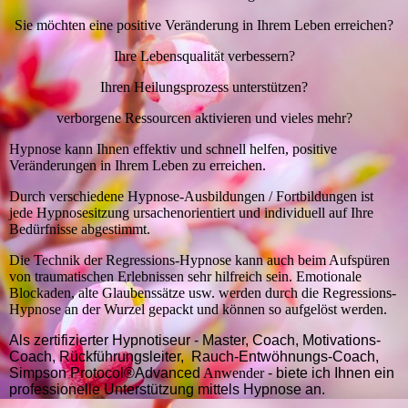
Sie möchten eine positive Veränderung in Ihrem Leben erreichen?
Ihre Lebensqualität verbessern?
Ihren Heilungsprozess unterstützen?
verborgene Ressourcen aktivieren und vieles mehr?
Hypnose kann Ihnen effektiv und schnell helfen, positive
Veränderungen in Ihrem Leben zu erreichen.
Durch verschiedene Hypnose-Ausbildungen / Fortbildungen ist
jede Hypnosesitzung ursachenorientiert und individuell auf Ihre
Bedürfnisse abgestimmt.
Die Technik der Regressions-Hypnose kann auch beim Aufspüren
von traumatischen Erlebnissen sehr hilfreich sein. Emotionale
Blockaden, alte Glaubenssätze usw. werden durch die Regressions-
Hypnose an der Wurzel gepackt und können so aufgelöst werden.
Als zertifizierter Hypnotiseur - Master, Coach, Motivations-
Coach, Rückführungsleiter,
Rauch-Entwöhnungs-Coach,
Simpson Protocol
®
Advanced
Anwender
- biete ich Ihnen ein
professionelle Unterstützung mittels Hypnose an.