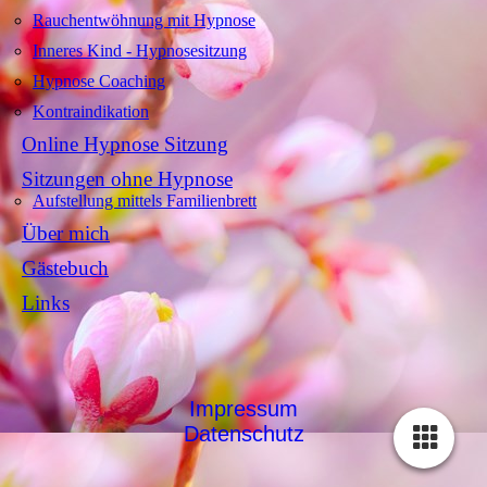
Rauchentwöhnung mit Hypnose
Inneres Kind - Hypnosesitzung
Hypnose Coaching
Kontraindikation
Online Hypnose Sitzung
Sitzungen ohne Hypnose
Aufstellung mittels Familienbrett
Über mich
Gästebuch
Links
Impressum
Datenschutz