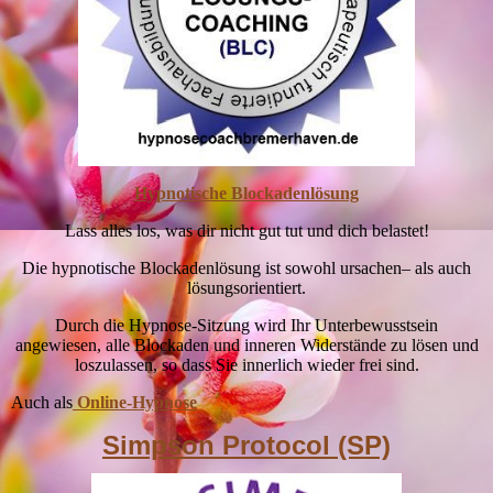
Hypnotische Blockadenlösung
Lass alles los, was dir nicht gut tut und dich belastet!
Die hypnotische Blockadenlösung ist sowohl ursachen– als auch
lösungsorientiert.
Durch die Hypnose-Sitzung wird Ihr Unterbewusstsein
angewiesen, alle Blockaden und inneren Widerstände zu lösen und
loszulassen, so dass Sie innerlich wieder frei sind.
Auch als
Online-Hypnose
Simpson Protocol (SP)