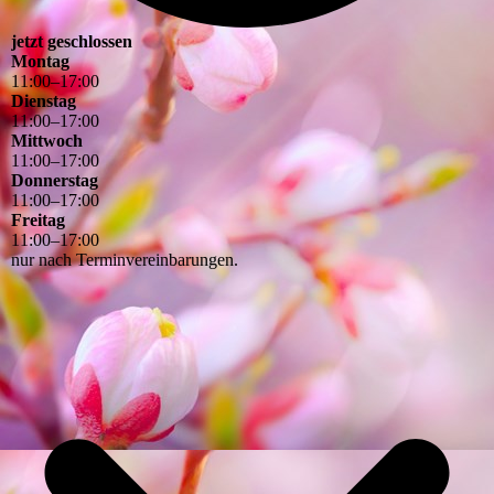
jetzt geschlossen
Montag
11
:
00
–
17
:
00
Dienstag
11
:
00
–
17
:
00
Mittwoch
11
:
00
–
17
:
00
Donnerstag
11
:
00
–
17
:
00
Freitag
11
:
00
–
17
:
00
nur nach Terminvereinbarungen.