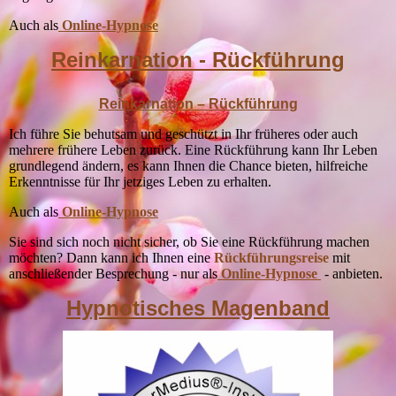
Auch als
Online-Hypnose
Reinkarnation - Rückführung
Reinkarnation – Rückführung
Ich führe Sie behutsam und geschützt in Ihr früheres oder auch
mehrere frühere Leben zurück.
Eine Rückführung kann Ihr Leben
grundlegend ändern, es kann Ihnen die Chance bieten, hilfreiche
Erkenntnisse für Ihr jetziges Leben zu erhalten.
Auch als
Online-Hypnose
Sie sind sich noch nicht sicher, ob Sie eine Rückführung machen
möchten?
Dann kann ich Ihnen eine
Rückführungsreise
mit
anschließender Besprechung - nur als
Online-Hypnose
- anbieten.
Hypnotisches Magenband