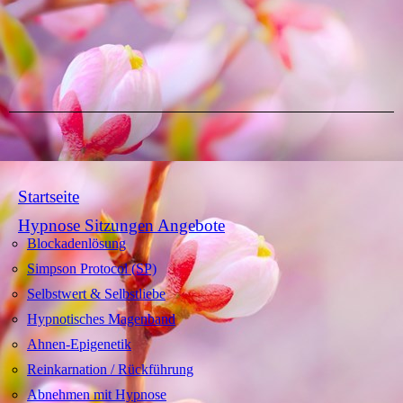
Startseite
Hypnose Sitzungen Angebote
Blockadenlösung
Simpson Protocol (SP)
Selbstwert & Selbstliebe
Hypnotisches Magenband
Ahnen-Epigenetik
Reinkarnation / Rückführung
Abnehmen mit Hypnose